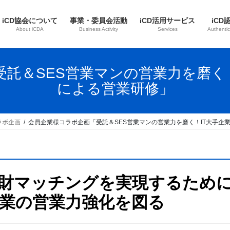
iCD協会について
事業・委員会活動
iCD活用サービス
iCD
About iCDA
Business Activity
Services
Authentic
託＆SES営業マンの営業力を磨く
による営業研修」
ラボ企画
会員企業様コラボ企画「受託＆SES営業マンの営業力を磨く！IT大手企
財マッチングを実現するため
業の営業力強化を図る