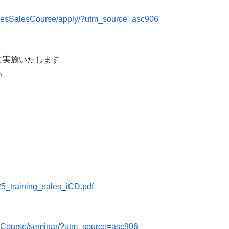
/SesSalesCourse/apply/?utm_source=asc906
て実施いたします
い
5_training_sales_iCD.pdf
esCourse/seminar/?utm_source=asc906