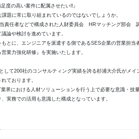
足度の高い案件に配属させたい!!』
な課題に常に取り組まれているのではないでしょうか。
達担当責任者などで構成された人財委員会 HRマッチング部会 
て議論や検討を進めています。
もとに、エンジニアを派遣する側であるSES企業の営業担当者
る営業力強化研修』を実施いたします。
として200社のコンサルティング実績を誇る杉浦大介氏がメイン
されております。
T業界における人材ソリューションを行う上で必要な意識・技量
り、実務での活用も意識した構成となっています。