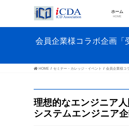
Skip
Skip
to
to
ホーム
the
the
HOME
content
Navigation
会員企業様コラボ企画「受
HOME
セミナー・カレッジ・イベント
会員企業様コ
理想的なエンジニア人
システムエンジニア企