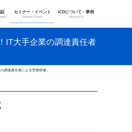
認証
セミナー・イベント
iCDについて・事例
ation
Seminer Event
About iCD
！IT大手企業の調達責任者
業の調達責任者による営業研修」
に