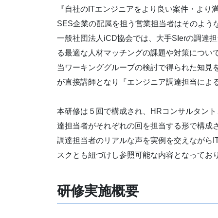
『自社のITエンジニアをより良い案件・より満
SES企業の配属を担う営業担当者はそのよう
一般社団法人iCD協会では、大手SIerの調
る最適な人材マッチングの課題や対策につい
当ワーキンググループの検討で得られた知見を
が直接講師となり『エンジニア調達担当によ
本研修は５回で構成され、HRコンサルタント
達担当者がそれぞれの回を担当する形で構成
調達担当者のリアルな声を実例を交えながらI
スクとも紐づけし参照可能な内容となってお
研修実施概要