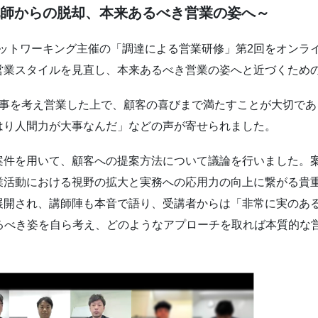
配師からの脱却、本来あるべき営業の姿へ～
達ネットワーキング主催の「調達による営業研修」第2回をオン
営業スタイルを見直し、本来あるべき営業の姿へと近づくため
物事を考え営業した上で、顧客の喜びまで満たすことが大切であ
はり人間力が大事なんだ」などの声が寄せられました。
案件を用いて、顧客への提案方法について議論を行いました。
業活動における視野の拡大と実務への応用力の向上に繋がる貴
展開され、講師陣も本音で語り、受講者からは「非常に実のあ
あるべき姿を自ら考え、どのようなアプローチを取れば本質的な