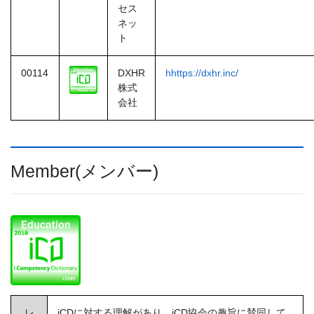
セス
ネッ
ト
00114
DXHR
hhttps://dxhr.inc/
株式
会社
Member(メンバー)
レ
iCDに対する理解があり、iCD協会の趣旨に賛同して