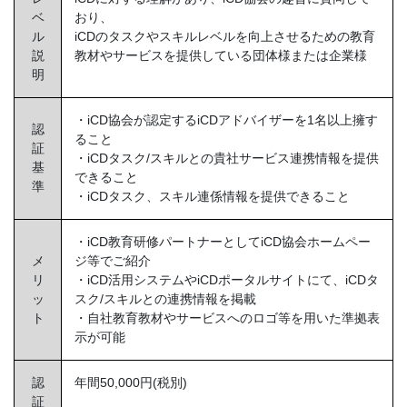
ベ
おり、
ル
iCDのタスクやスキルレベルを向上させるための教育
説
教材やサービスを提供している団体様または企業様
明
・iCD協会が認定するiCDアドバイザーを1名以上擁す
認
ること
証
・iCDタスク/スキルとの貴社サービス連携情報を提供
基
できること
準
・iCDタスク、スキル連係情報を提供できること
・iCD教育研修パートナーとしてiCD協会ホームペー
メ
ジ等でご紹介
リ
・iCD活用システムやiCDポータルサイトにて、iCDタ
ッ
スク/スキルとの連携情報を掲載
ト
・自社教育教材やサービスへのロゴ等を用いた準拠表
示が可能
認
年間50,000円(税別)
証