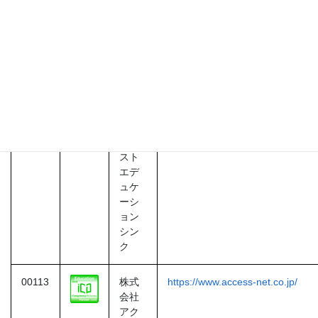
00108
トレ
http://www.trainocate.co.jp
ノケ
ート
株式
会社
00109
株式
https://www.nextet.net
会社
ネク
スト
エデ
ュケ
ーシ
ョン
シン
ク
00113
株式
https://www.access-net.co.jp/
会社
アク