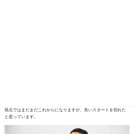
取り組みがスムーズに進められているポイントを教えてくださ
い。
グループ会社のオープンストリームが既に導入していましたの
で、弊社での導入もかなりスムーズに進められたと思います。iCD
の概念そのものも、タスクの内容についても、身近に詳しい方が
いますので本当に助かりました。
タスク整備では、独自タスクとして、データ分析や医療分野の
パッケージ導入など、試行錯誤しながらの構築でしたが、お手本
になるモデルがあったので、思いのほか準備がスムーズに済んだ
イメージです。
導入後の社内展開では、可視化を最初の目的に進めていること
を説明しました。エンジニアの皆さんには業務で忙しい中、診断
ではかなり協力してもらっています。真の意味でのiCD浸透という
視点ではまだまだこれからになりますが、良いスタートを切れた
と思っています。