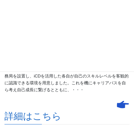
iCDで個人目標の明確化と成長機会の創出
「社員の成長」が「会社の成長」を原則と
した組織力向上
弊社は、2018年に副社長が中心となりiCD導入タスクフォース事
務局を設置し、iCDを活用した各自が自己のスキルレベルを客観的
に認識できる環境を用意しました。これを機にキャリアパスを自
ら考え自己成長に繋げるとともに、・・・
詳細はこちら