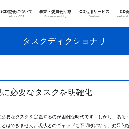
iCD協会について
事業・委員会活動
iCD活用サービス
iCD
About iCDA
Business Activity
Services
Authentic
タスクディクショナリ
リ
現に必要なタスクを明確化
て必要なタスクを定義するのが困難な時代です。しかし、ある
ことはできません。現状とのギャップも不明瞭になり、効果的