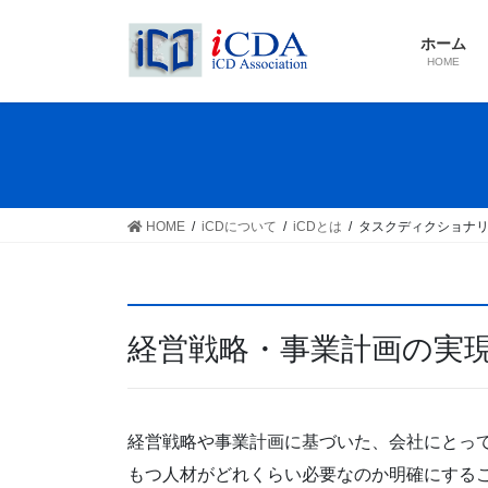
Skip
Skip
to
to
ホーム
the
the
HOME
content
Navigation
HOME
iCDについて
iCDとは
タスクディクショナ
経営戦略・事業計画の実
経営戦略や事業計画に基づいた、会社にとっ
もつ人材がどれくらい必要なのか明確にする