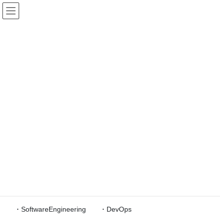
Skip
Skip
to
to
the
the
content
Navigation
イノベーションの原動力を生み出す
iCD
HOME
イノベーションの原動力を生み出すiCD
グローバル標準「SFIA」との連携
「SFIA(英国)」は、世界の8割が活用しているグローバルな標準体
系です。当協会では、
SFIAのスキルと iCDタスクを完全連携
し、
既に次の概念を iCDに取り入れ、それぞれに
必要なタスクの明確
化を実現
しました。
・DX ・Bigdata ・CyberSecurity
・SoftwareEngineering ・DevOps