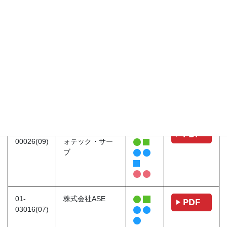
03-
麻生情報ビジネ
ー
00053(09)
ス専門学校
01-
アットホーム株
03009(07)
式会社
02-
株式会社インフ
00026(09)
ォテック・サー
ブ
01-
株式会社ASE
03016(07)