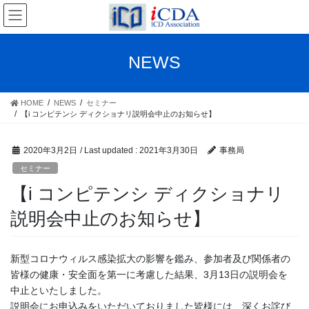
Skip
Skip
to
to
the
the
content
Navigation
NEWS
HOME
NEWS
セミナー
【i コンピテンシ ディクショナリ説明会中止のお知らせ】
2020年3月2日
/ Last updated :
2021年3月30日
事務局
セミナー
【i コンピテンシ ディクショナリ
説明会中止のお知らせ】
新型コロナウィルス感染拡大の影響を鑑み、参加者及び関係者の
皆様の健康・安全面を第一に考慮した結果、3月13日の説明会を
中止といたしました。
説明会にお申込みをいただいておりました皆様には、深くお詫び