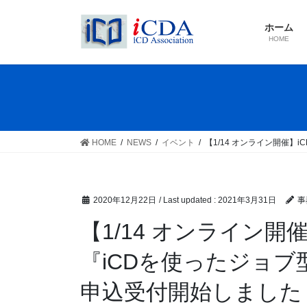
Skip
Skip
to
to
ホーム
the
the
HOME
content
Navigation
HOME
NEWS
イベント
【1/14 オンライン開催
2020年12月22日
/ Last updated :
2021年3月31日
事
【1/14 オンライン開
『iCDを使ったジョ
申込受付開始しました