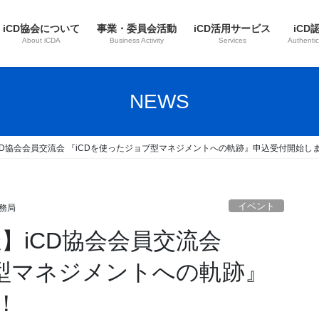
iCD協会について
事業・委員会活動
iCD活用サービス
iCD
About iCDA
Business Activity
Services
Authentic
NEWS
】iCD協会会員交流会 『iCDを使ったジョブ型マネジメントへの軌跡』申込受付開始し
イベント
務局
催】iCD協会会員交流会
ブ型マネジメントへの軌跡』
！