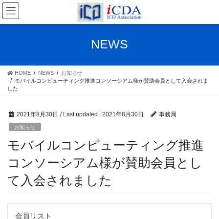
Skip
Skip
to
to
the
the
content
Navigation
NEWS
HOME
NEWS
お知らせ
モバイルコンピューティング推進コンソーシアム様が賛助会員として入会されま
した
2021年8月30日
/ Last updated :
2021年8月30日
事務局
お知らせ
モバイルコンピューティング推進
コンソーシアム様が賛助会員とし
て入会されました