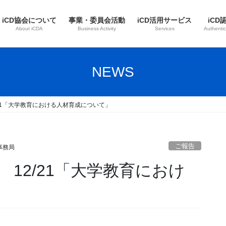
iCD協会について
事業・委員会活動
iCD活用サービス
iCD
About iCDA
Business Activity
Services
Authentic
NEWS
/21「大学教育における人材育成について」
ご報告
事務局
 12/21「大学教育におけ