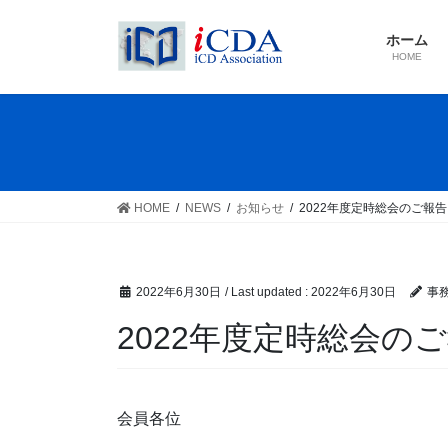
Skip
Skip
to
to
ホーム
the
the
HOME
content
Navigation
HOME
NEWS
お知らせ
2022年度定時総会のご報
2022年6月30日
/ Last updated :
2022年6月30日
事
2022年度定時総会の
会員各位