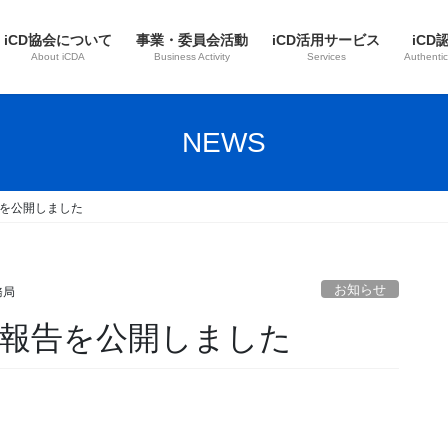
iCD協会について
事業・委員会活動
iCD活用サービス
iCD
About iCDA
Business Activity
Services
Authentic
NEWS
告を公開しました
お知らせ
務局
ご報告を公開しました