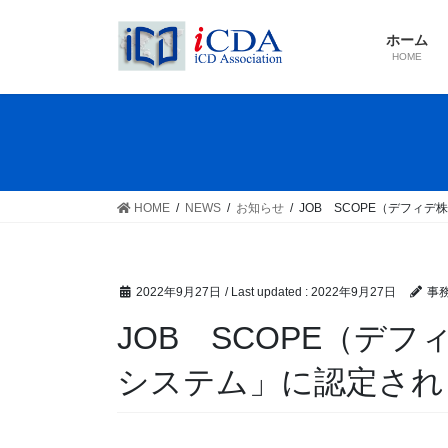
Skip
Skip
to
to
ホーム
the
the
HOME
content
Navigation
HOME
NEWS
お知らせ
JOB SCOPE（デフィ
2022年9月27日
/ Last updated :
2022年9月27日
事
JOB SCOPE（デフ
システム」に認定され