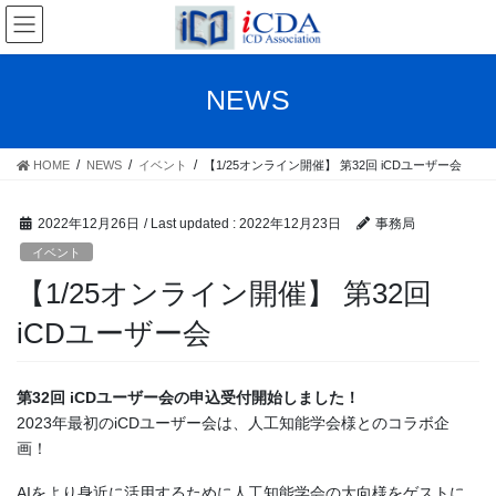
Skip
Skip
to
to
the
the
content
Navigation
NEWS
HOME
NEWS
イベント
【1/25オンライン開催】 第32回 iCDユーザー会
2022年12月26日
/ Last updated :
2022年12月23日
事務局
イベント
【1/25オンライン開催】 第32回
iCDユーザー会
第32回 iCDユーザー会の申込受付開始しました！
2023年最初のiCDユーザー会は、人工知能学会様とのコラボ企
画！
AIをより身近に活用するために人工知能学会の大向様をゲストに