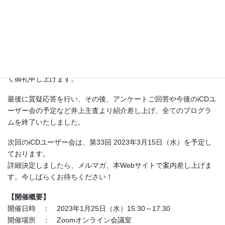
くださいました。学術分野だけではなく、AIを活用するエンジニ
アの育成などにも活用されている事例を拝見し、ビジネス分野に
おいてもますますAIの可能性、身近な技術への応用について学ぶ
ことができ、大変有意義なパネルディスカッションとなりまし
た。
ご登壇いただきましたAI学会の皆様にはこの場をお借りして、厚
く御礼申し上げます。
最後に質疑応答を行い、その後、アンケートご回答や今後のiCDユ
ーザー会の予定など井上主査より紹介差し上げ、全てのプログラ
ムを終了いたしました。
次回のiCDユーザー会は、第33回 2023年3月15日（水）を予定し
ております。
詳細決定しましたら、メルマガ、本Webサイトで案内差し上げま
す。今しばらくお待ちください！
【開催概要】
開催日時 ： 2023年1月25日（水）15:30～17:30
開催場所 ： Zoomオンライン会議室