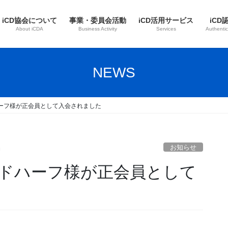
iCD協会について
事業・委員会活動
iCD活用サービス
iCD
About iCDA
Business Activity
Services
Authentic
NEWS
ーフ様が正会員として入会されました
お知らせ
局
ドハーフ様が正会員として