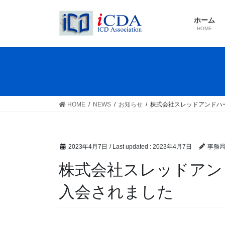
Skip
Skip
to
to
ホーム
the
the
HOME
content
Navigation
HOME
NEWS
お知らせ
株式会社スレッドアンドハ
2023年4月7日
/ Last updated :
2023年4月7日
事務
株式会社スレッドアン
入会されました