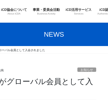
iCD協会について
事業・委員会活動
iCD活用サービス
iCD
About iCDA
Business Activity
Services
Authentic
NEWS
ローバル会員として入会されました
お知らせ
務局
がグローバル会員として入