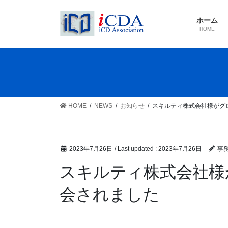
Skip
Skip
to
to
ホーム
the
the
HOME
content
Navigation
HOME
NEWS
お知らせ
スキルティ株式会社様がグ
2023年7月26日
/ Last updated :
2023年7月26日
事
スキルティ株式会社様
会されました