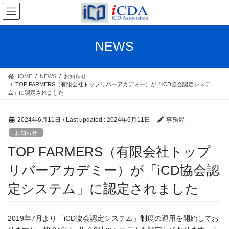
Skip
Skip
to
to
the
the
content
Navigation
NEWS
HOME
NEWS
お知らせ
TOP FARMERS（有限会社トップリバーアカデミー）が「iCD協会認定システ
ム」に認定されました
2024年6月11日
/ Last updated :
2024年6月11日
事務局
お知らせ
TOP FARMERS（有限会社トップ
リバーアカデミー）が「iCD協会認
定システム」に認定されました
2019年7月より「iCD協会認定システム」制度の運用を開始してお