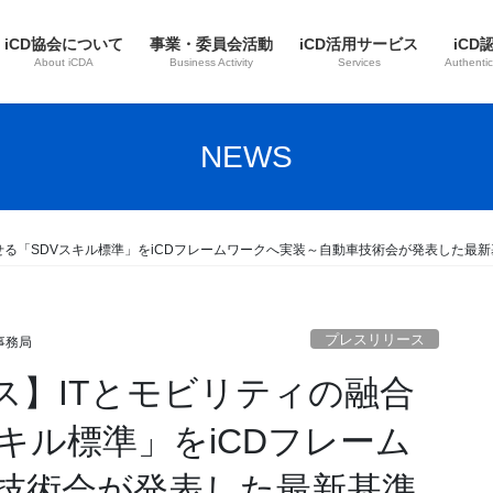
iCD協会について
事業・委員会活動
iCD活用サービス
iCD
About iCDA
Business Activity
Services
Authentic
NEWS
速させる「SDVスキル標準」をiCDフレームワークへ実装～自動車技術会が発表した
プレスリリース
事務局
ース】ITとモビリティの融合
キル標準」をiCDフレーム
技術会が発表した最新基準