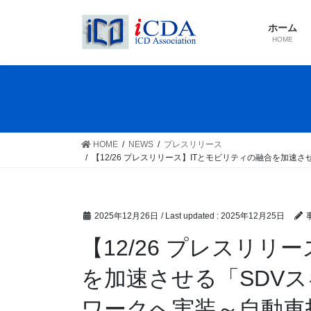
Skip
Skip
to
to
ホーム
the
the
HOME
content
Navigation
HOME
NEWS
プレスリリース
【12/26 プレスリリース】ITとモビリティの融合を加
2025年12月26日
/ Last updated :
2025年12月25日
【12/26 プレスリリ
を加速させる「SDVス
ワークへ実装～自動車