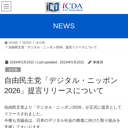
Skip
Skip
to
to
the
the
content
Navigation
NEWS
HOME
NEWS
未分類
自由民主党「デジタル・ニッポン2026」提言リリースについて
2026年5月20日
/ Last updated :
2026年5月20日
事務局
未分類
自由民主党「デジタル・ニッポン
2026」提言リリースについて
自由民主党より「デジタル・ニッポン2026」が正式に提言として
リリースされました。
今後も当協会は、日本のデジタル社会の推進に向けた取り組みを
支援してまいります。