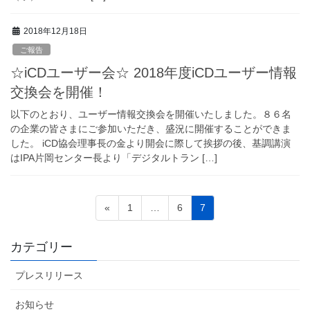
2018年12月18日
ご報告
☆iCDユーザー会☆ 2018年度iCDユーザー情報
交換会を開催！
以下のとおり、ユーザー情報交換会を開催いたしました。８６名
の企業の皆さまにご参加いただき、盛況に開催することができま
した。 iCD協会理事長の金より開会に際して挨拶の後、基調講演
はIPA片岡センター長より「デジタルトラン […]
投
Page
Page
Page
«
1
…
6
7
稿
ナ
カテゴリー
ビ
プレスリリース
ゲ
ー
お知らせ