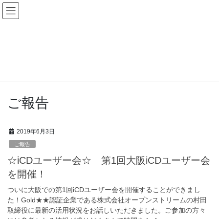
Skip
Skip
to
to
the
the
content
Navigation
NEWS
HOME
NEWS
ご報告
ご報告
2019年6月3日
ご報告
☆iCDユーザー会☆ 第1回大阪iCDユーザー会
を開催！
ついに大阪での第1回iCDユーザー会を開催することができまし
た！Gold★★認証企業である株式会社オープンストリームの村田
取締役に最新の活用状況をお話しいただきました。ご参加の方々