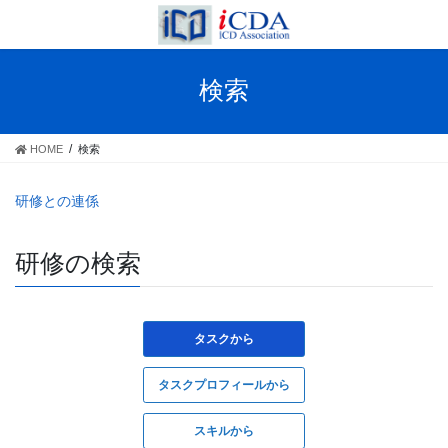
Skip
Skip
to
to
the
the
content
Navigation
検索
HOME
検索
研修との連係
研修の検索
タスクから
タスクプロフィールから
スキルから